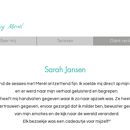
og Merèl
Over mij
Tarieven
Cliënt vert
Sarah Jansen
 vond de sessies met Merèl ontzettend fijn. Ik voelde mij direct op mi
en er werd naar mijn verhaal geluisterd en begrepen.
j heeft mij handvaten gegeven waar ik zo naar opzoek was. Ze heef
vertrouwen gegeven, ervoor gezorgd dat ik milder ben, bewuster g
van mijn emoties en de kijk naar de wereld veranderd.
Elk bezoekje was een cadeautje voor mijzelf!"