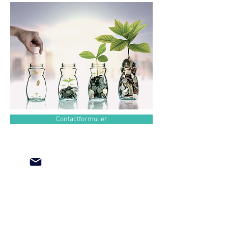
Contactformulier
Flow= Bij Psycholoog Merèl
KvK: 60904127